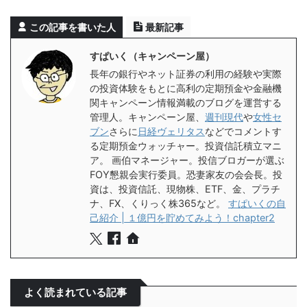
この記事を書いた人
最新記事
すぱいく（キャンペーン屋）
長年の銀行やネット証券の利用の経験や実際
の投資体験をもとに高利の定期預金や金融機
関キャンペーン情報満載のブログを運営する
管理人。キャンペーン屋、
週刊現代
や
女性セ
ブン
さらに
日経ヴェリタス
などでコメントす
る定期預金ウォッチャー。投資信託積立マニ
ア。 画伯マネージャー。投信ブロガーが選ぶ
FOY懇親会実行委員。恐妻家友の会会長。投
資は、投資信託、現物株、ETF、金、プラチ
ナ、FX、くりっく株365など。
すぱいくの自
己紹介 | １億円を貯めてみよう！chapter2
よく読まれている記事