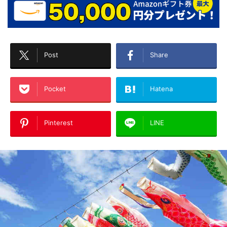
Post
Share
Pocket
Hatena
Pinterest
LINE