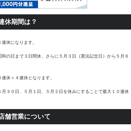
の連休期間は？
４連休になります。
昭和の日まで３日間休、さらに５月３日（憲法記念日）から５月６
。
３連休＋４連休となります。
４月３０日、５月１日、５月２日を休みにすることで最大１０連休
の店舗営業について