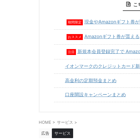
こ
現金やAmazonギフト券
期間限定
Amazonギフト券が貰える
おススメ
新規本会員登録完了で Amaz
注目
イオンマークのクレジットカード新
高金利の定期預金まとめ
口座開設キャンペーンまとめ
HOME
>
サービス
>
広告
サービス