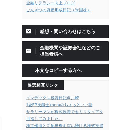
金融リテラシー向上ブログ
ごんぎつの資産形成日記（米国株）
感想・問い合わせはこちら
金融機関や証券会社などのご
担当者様へ
本文をコピーする方へ
厳選相互リンク
インデックス投資日記＠川崎
1級FP技能士kaoruのちょっといい話
サラリーマンが株式投資でセミリタイアを
目指してみました。
株主優待と高配当株を買い続ける株式投資