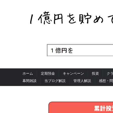
ホーム
定期預金
キャンペーン
投資
ク
幕間雑談
当ブログ解説
管理人解説
感想・問