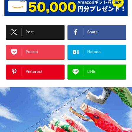
Post
Share
Pocket
Hatena
Pinterest
LINE