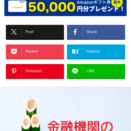
Post
Share
Pocket
Hatena
Pinterest
LINE