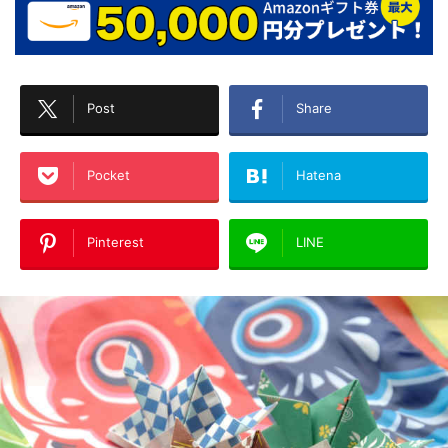
Post
Share
Pocket
Hatena
Pinterest
LINE