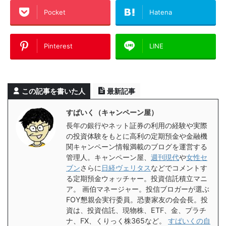
Pocket
Hatena
Pinterest
LINE
この記事を書いた人
最新記事
すぱいく（キャンペーン屋）
長年の銀行やネット証券の利用の経験や実際
の投資体験をもとに高利の定期預金や金融機
関キャンペーン情報満載のブログを運営する
管理人。キャンペーン屋、
週刊現代
や
女性セ
ブン
さらに
日経ヴェリタス
などでコメントす
る定期預金ウォッチャー。投資信託積立マニ
ア。 画伯マネージャー。投信ブロガーが選ぶ
FOY懇親会実行委員。恐妻家友の会会長。投
資は、投資信託、現物株、ETF、金、プラチ
ナ、FX、くりっく株365など。
すぱいくの自