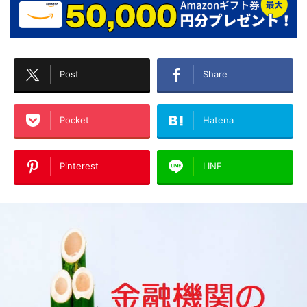
Post
Share
Pocket
Hatena
Pinterest
LINE