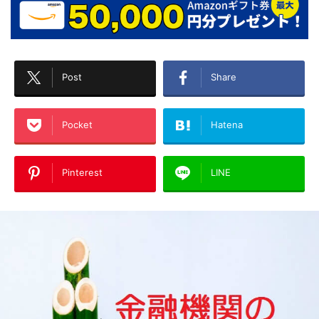
Post
Share
Pocket
Hatena
Pinterest
LINE