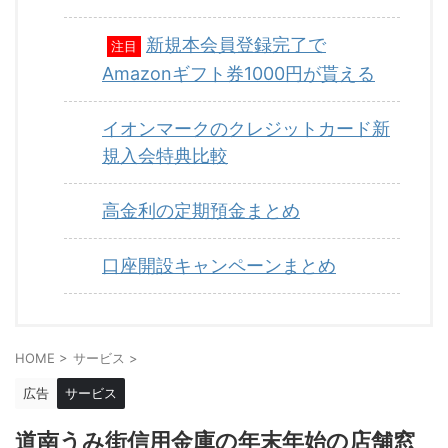
新規本会員登録完了で
注目
Amazonギフト券1000円が貰える
イオンマークのクレジットカード新
規入会特典比較
高金利の定期預金まとめ
口座開設キャンペーンまとめ
HOME
>
サービス
>
広告
サービス
道南うみ街信用金庫の年末年始の店舗窓