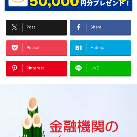
Post
Share
Pocket
Hatena
Pinterest
LINE