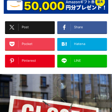
Post
Share
Pocket
Hatena
Pinterest
LINE