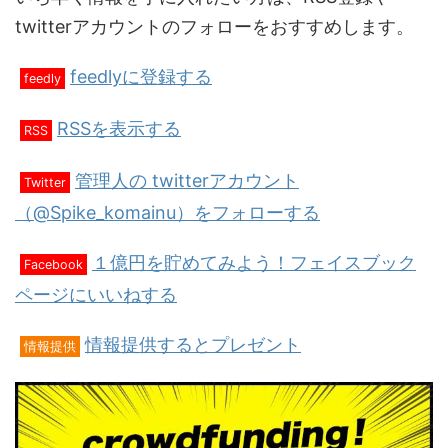
twitterアカウントのフォローをおすすめします。
feedlyに登録する
feedly
RSSを表示する
RSS
管理人の twitterアカウント
Twitter
（@Spike_komainu）をフォローする
１億円を貯めてみよう！フェイスブック
Facebook
ページにいいねする
情報提供するとプレゼント
情報提供