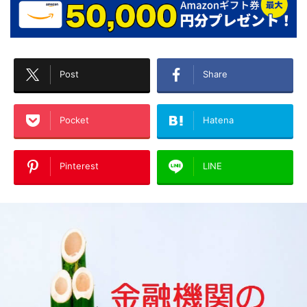
Post
Share
Pocket
Hatena
Pinterest
LINE