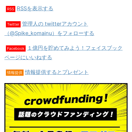
RSSを表示する
RSS
管理人の twitterアカウント
Twitter
（@Spike_komainu）をフォローする
１億円を貯めてみよう！フェイスブック
Facebook
ページにいいねする
情報提供するとプレゼント
情報提供