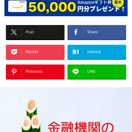
Post
Share
Pocket
Hatena
Pinterest
LINE