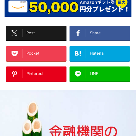
Post
Share
Pocket
Hatena
Pinterest
LINE