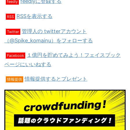
feedlyに登録する
feedly
RSSを表示する
RSS
管理人の twitterアカウント
Twitter
（@Spike_komainu）をフォローする
１億円を貯めてみよう！フェイスブック
Facebook
ページにいいねする
情報提供するとプレゼント
情報提供