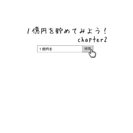
ネットバンク、メガバンク・地方銀行、信用金庫、信用組
合、労働金庫の高い金利の定期預金や証券会社・クラウド
ファンディング・クレジットカードのキャンペーン情報を
いち早く伝えるブログ