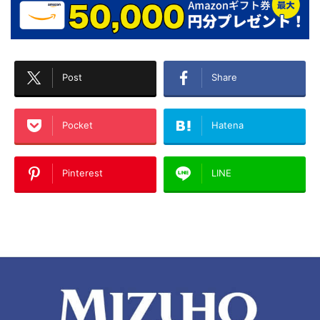
Post
Share
Pocket
Hatena
Pinterest
LINE