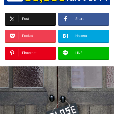
Post
Share
Pocket
Hatena
Pinterest
LINE