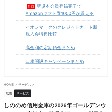
新規本会員登録完了で
注目
Amazonギフト券1000円が貰える
イオンマークのクレジットカード新
規入会特典比較
高金利の定期預金まとめ
口座開設キャンペーンまとめ
HOME
>
サービス
>
広告
サービス
しののめ信用金庫の2026年ゴールデンウ