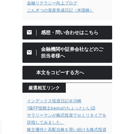
金融リテラシー向上ブログ
ごんぎつの資産形成日記（米国株）
感想・問い合わせはこちら
金融機関や証券会社などのご
担当者様へ
本文をコピーする方へ
厳選相互リンク
インデックス投資日記＠川崎
1級FP技能士kaoruのちょっといい話
サラリーマンが株式投資でセミリタイアを
目指してみました。
株主優待と高配当株を買い続ける株式投資