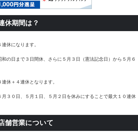
の連休期間は？
４連休になります。
昭和の日まで３日間休、さらに５月３日（憲法記念日）から５月６
。
３連休＋４連休となります。
４月３０日、５月１日、５月２日を休みにすることで最大１０連休
の店舗営業について