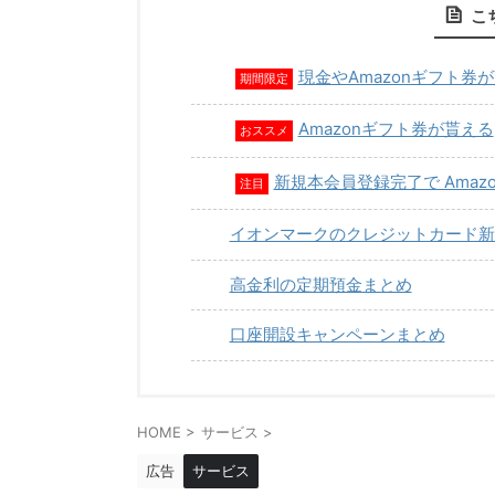
こ
現金やAmazonギフト券
期間限定
Amazonギフト券が貰える
おススメ
新規本会員登録完了で Amaz
注目
イオンマークのクレジットカード新
高金利の定期預金まとめ
口座開設キャンペーンまとめ
HOME
>
サービス
>
広告
サービス