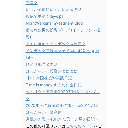
ブログ
いつか子供に伝えたいお金の話
投信で手堅くlay-up!
NightWalker's Investment Blog
吊られた男の投資ブログ (インデックス投
資)
ますい画伯とインデックス投資？
インデックス投資女子 Around40 Happy
Life
ひとり配当金生活
ほったらかし投資のまにまに
【L】米国株投資実践日記
Time is money キムのお金日記
セミリタイア資金3000万円を目指すブロ
グ
2020年への資産運用の旅since2011.7.18
ほったらかし資産用
進撃の無職〜40代で失業した男の日記〜
この他の相互リンクは
こちらのページ
をご