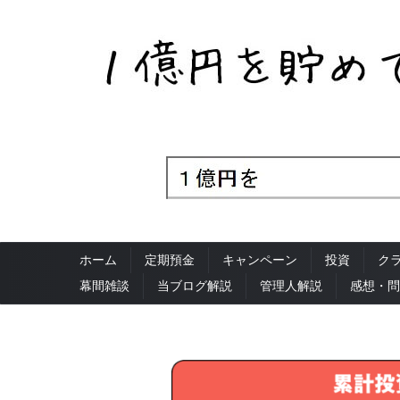
ホーム
定期預金
キャンペーン
投資
ク
幕間雑談
当ブログ解説
管理人解説
感想・問