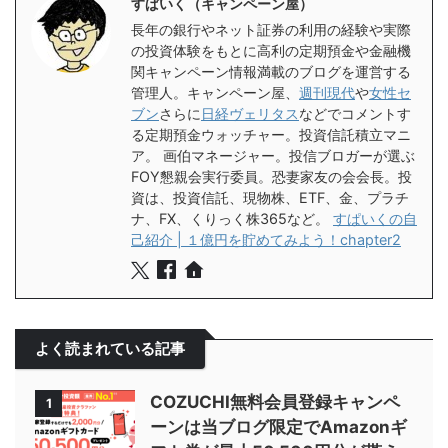
すぱいく（キャンペーン屋）
長年の銀行やネット証券の利用の経験や実際
の投資体験をもとに高利の定期預金や金融機
関キャンペーン情報満載のブログを運営する
管理人。キャンペーン屋、
週刊現代
や
女性セ
ブン
さらに
日経ヴェリタス
などでコメントす
る定期預金ウォッチャー。投資信託積立マニ
ア。 画伯マネージャー。投信ブロガーが選ぶ
FOY懇親会実行委員。恐妻家友の会会長。投
資は、投資信託、現物株、ETF、金、プラチ
ナ、FX、くりっく株365など。
すぱいくの自
己紹介 | １億円を貯めてみよう！chapter2
よく読まれている記事
COZUCHI無料会員登録キャンペ
1
ーンは当ブログ限定でAmazonギ