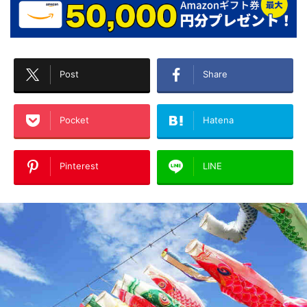
Post
Share
Pocket
Hatena
Pinterest
LINE