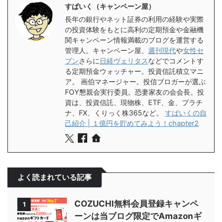
すぱいく（キャンペーン屋）
長年の銀行やネット証券の利用の経験や実際
の投資体験をもとに高利の定期預金や金融機
関キャンペーン情報満載のブログを運営する
管理人。キャンペーン屋、
週刊現代
や
女性セ
ブン
さらに
日経ヴェリタス
などでコメントす
る定期預金ウォッチャー。投資信託積立マニ
ア。 画伯マネージャー。投信ブロガーが選ぶ
FOY懇親会実行委員。恐妻家友の会会長。投
資は、投資信託、現物株、ETF、金、プラチ
ナ、FX、くりっく株365など。
すぱいくの自
己紹介 | １億円を貯めてみよう！chapter2
よく読まれている記事
COZUCHI無料会員登録キャンペ
1
ーンは当ブログ限定でAmazonギ