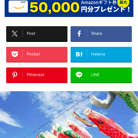
Post
Share
Pocket
Hatena
Pinterest
LINE