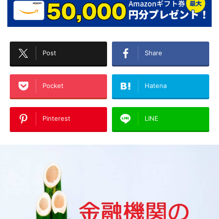
Post
Share
Pocket
Hatena
Pinterest
LINE