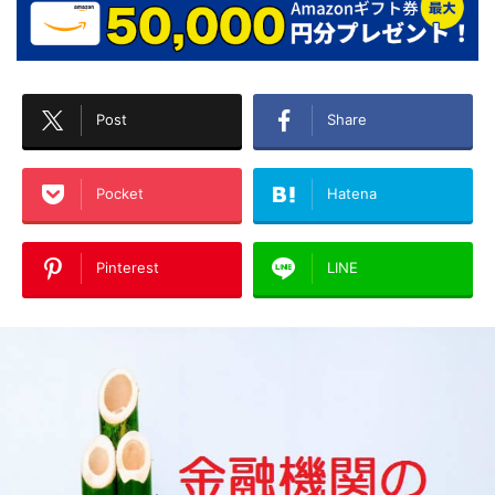
Post
Share
Pocket
Hatena
Pinterest
LINE