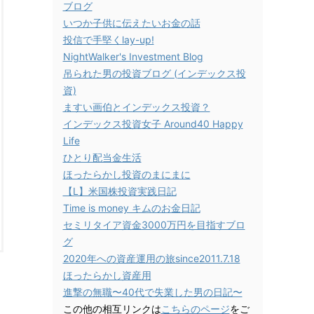
ブログ
いつか子供に伝えたいお金の話
投信で手堅くlay-up!
NightWalker's Investment Blog
吊られた男の投資ブログ (インデックス投
資)
ますい画伯とインデックス投資？
インデックス投資女子 Around40 Happy
Life
ひとり配当金生活
ほったらかし投資のまにまに
【L】米国株投資実践日記
Time is money キムのお金日記
セミリタイア資金3000万円を目指すブロ
グ
2020年への資産運用の旅since2011.7.18
ほったらかし資産用
進撃の無職〜40代で失業した男の日記〜
この他の相互リンクは
こちらのページ
をご