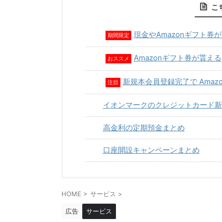
こ
現金やAmazonギフト券
期間限定
Amazonギフト券が貰える
おススメ
新規本会員登録完了で Amaz
注目
イオンマークのクレジットカード新
高金利の定期預金まとめ
口座開設キャンペーンまとめ
HOME
>
サービス
>
広告
サービス