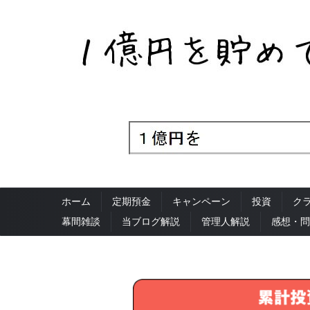
ホーム
定期預金
キャンペーン
投資
ク
幕間雑談
当ブログ解説
管理人解説
感想・問