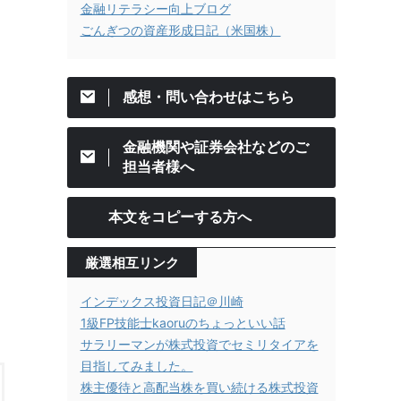
金融リテラシー向上ブログ
ごんぎつの資産形成日記（米国株）
感想・問い合わせはこちら
金融機関や証券会社などのご
担当者様へ
本文をコピーする方へ
厳選相互リンク
インデックス投資日記＠川崎
1級FP技能士kaoruのちょっといい話
サラリーマンが株式投資でセミリタイアを
目指してみました。
株主優待と高配当株を買い続ける株式投資