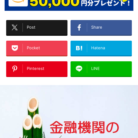
Post
Share
Pocket
Hatena
Pinterest
LINE