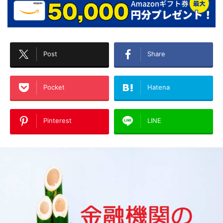
Post
Share
Pocket
Hatena
Pinterest
LINE