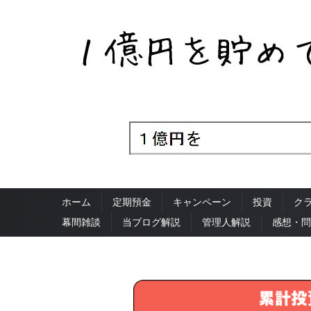
ホーム
定期預金
キャンペーン
投資
ク
幕間雑談
当ブログ解説
管理人解説
感想・問