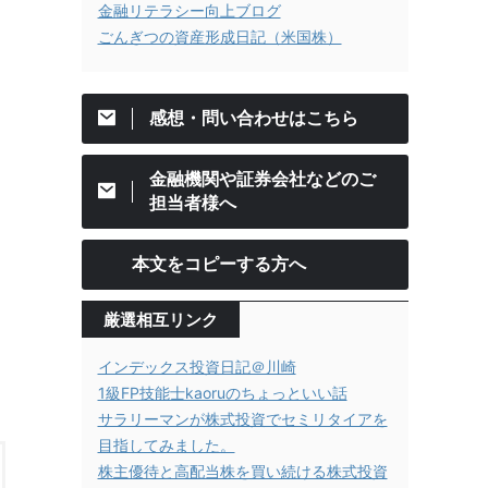
金融リテラシー向上ブログ
ごんぎつの資産形成日記（米国株）
感想・問い合わせはこちら
金融機関や証券会社などのご
担当者様へ
本文をコピーする方へ
厳選相互リンク
インデックス投資日記＠川崎
1級FP技能士kaoruのちょっといい話
サラリーマンが株式投資でセミリタイアを
目指してみました。
株主優待と高配当株を買い続ける株式投資