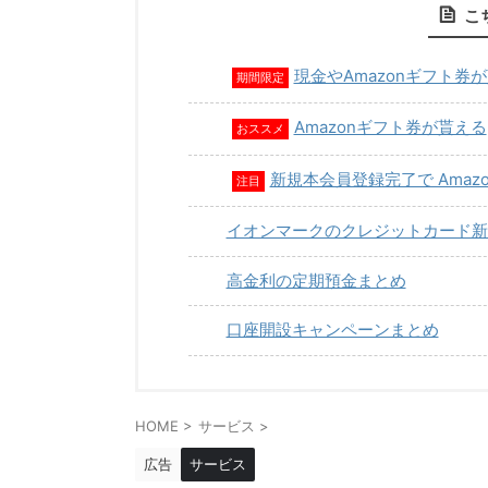
こ
現金やAmazonギフト券
期間限定
Amazonギフト券が貰える
おススメ
新規本会員登録完了で Amaz
注目
イオンマークのクレジットカード新
高金利の定期預金まとめ
口座開設キャンペーンまとめ
HOME
>
サービス
>
広告
サービス