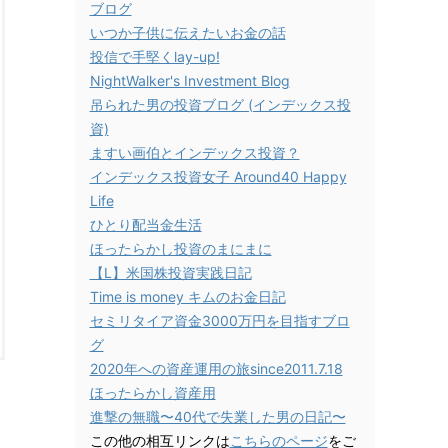
ブログ
いつか子供に伝えたいお金の話
投信で手堅くlay-up!
NightWalker's Investment Blog
吊られた男の投資ブログ (インデックス投
資)
ますい画伯とインデックス投資？
インデックス投資女子 Around40 Happy
Life
ひとり配当金生活
ほったらかし投資のまにまに
【L】米国株投資実践日記
Time is money キムのお金日記
セミリタイア資金3000万円を目指すブロ
グ
2020年への資産運用の旅since2011.7.18
ほったらかし資産用
進撃の無職〜40代で失業した男の日記〜
この他の相互リンクは
こちらのページ
をご