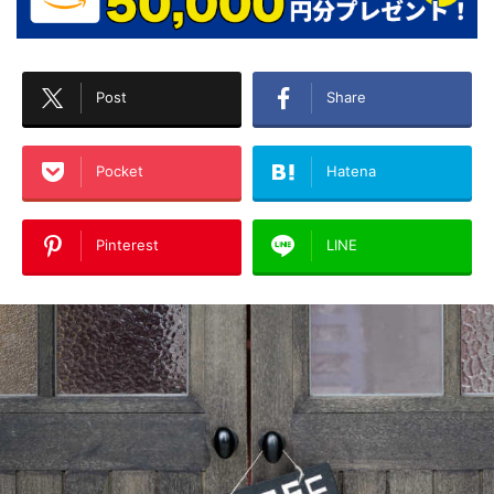
Post
Share
Pocket
Hatena
Pinterest
LINE