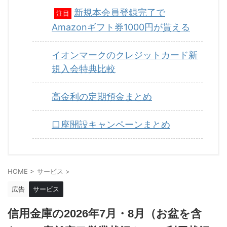
新規本会員登録完了で
注目
Amazonギフト券1000円が貰える
イオンマークのクレジットカード新
規入会特典比較
高金利の定期預金まとめ
口座開設キャンペーンまとめ
HOME
>
サービス
>
広告
サービス
信用金庫の2026年7月・8月（お盆を含