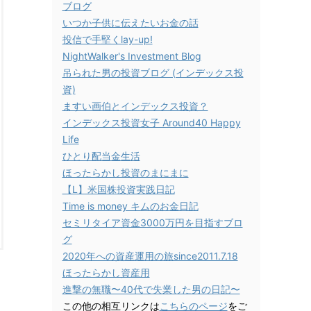
ブログ
いつか子供に伝えたいお金の話
投信で手堅くlay-up!
NightWalker's Investment Blog
吊られた男の投資ブログ (インデックス投
資)
ますい画伯とインデックス投資？
インデックス投資女子 Around40 Happy
Life
ひとり配当金生活
ほったらかし投資のまにまに
【L】米国株投資実践日記
Time is money キムのお金日記
セミリタイア資金3000万円を目指すブロ
グ
2020年への資産運用の旅since2011.7.18
ほったらかし資産用
進撃の無職〜40代で失業した男の日記〜
この他の相互リンクは
こちらのページ
をご