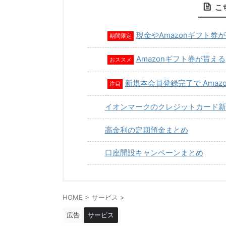
こ
現金やAmazonギフト券
期間限定
Amazonギフト券が貰える
おススメ
新規本会員登録完了で Amaz
注目
イオンマークのクレジットカード新
高金利の定期預金まとめ
口座開設キャンペーンまとめ
HOME
>
サービス
>
広告
サービス