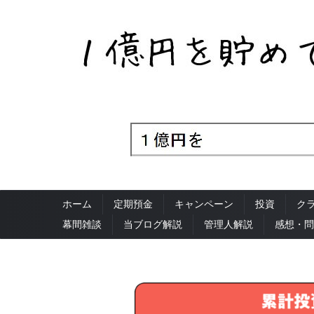
ホーム
定期預金
キャンペーン
投資
ク
幕間雑談
当ブログ解説
管理人解説
感想・問