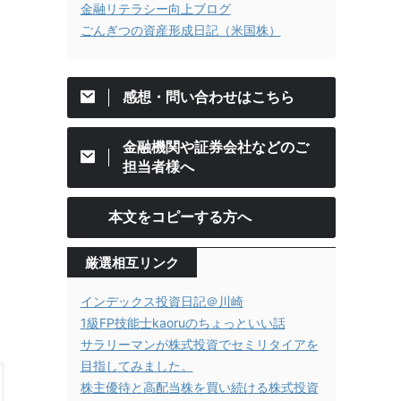
金融リテラシー向上ブログ
ごんぎつの資産形成日記（米国株）
感想・問い合わせはこちら
金融機関や証券会社などのご
担当者様へ
本文をコピーする方へ
厳選相互リンク
インデックス投資日記＠川崎
1級FP技能士kaoruのちょっといい話
サラリーマンが株式投資でセミリタイアを
目指してみました。
株主優待と高配当株を買い続ける株式投資