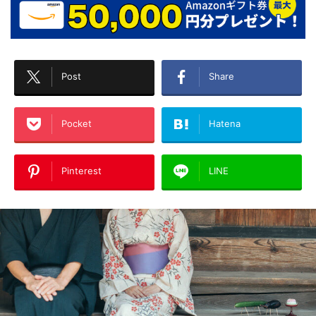
Post
Share
Pocket
Hatena
Pinterest
LINE