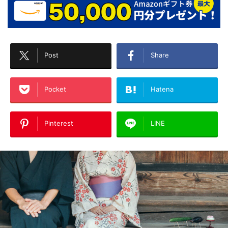
Post
Share
Pocket
Hatena
Pinterest
LINE