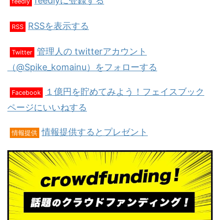
feedlyに登録する
feedly
RSSを表示する
RSS
管理人の twitterアカウント
Twitter
（@Spike_komainu）をフォローする
１億円を貯めてみよう！フェイスブック
Facebook
ページにいいねする
情報提供するとプレゼント
情報提供