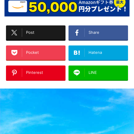
Post
Share
Pocket
Hatena
Pinterest
LINE