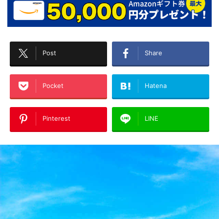
Post
Share
Pocket
Hatena
Pinterest
LINE