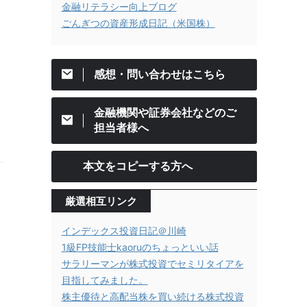
金融リテラシー向上ブログ
ごんぎつの資産形成日記（米国株）
感想・問い合わせはこちら
し
金融機関や証券会社などのご
担当者様へ
本文をコピーする方へ
厳選相互リンク
ま
インデックス投資日記＠川崎
1級FP技能士kaoruのちょっといい話
サラリーマンが株式投資でセミリタイアを
目指してみました。
株主優待と高配当株を買い続ける株式投資