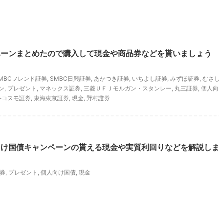
ペーンまとめたので購入して現金や商品券などを貰いましょう
MBCフレンド証券
,
SMBC日興証券
,
あかつき証券
,
いちよし証券
,
みずほ証券
,
むさ
ン
,
プレゼント
,
マネックス証券
,
三菱ＵＦＪモルガン・スタンレー
,
丸三証券
,
個人向
井コスモ証券
,
東海東京証券
,
現金
,
野村證券
向け国債キャンペーンの貰える現金や実質利回りなどを解説し
券
,
プレゼント
,
個人向け国債
,
現金