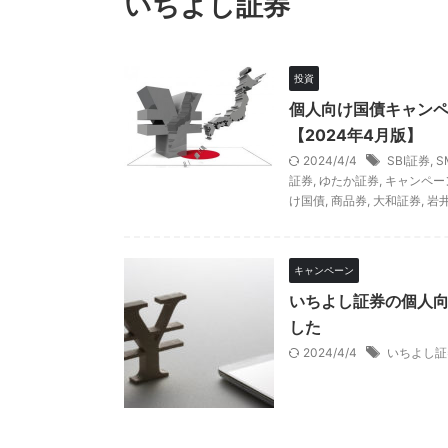
いちよし証券
投資
個人向け国債キャン
【2024年4月版】
2024/4/4
SBI証券
,
S
証券
,
ゆたか証券
,
キャンペー
け国債
,
商品券
,
大和証券
,
岩
キャンペーン
いちよし証券の個人
した
2024/4/4
いちよし証