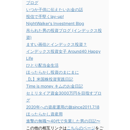
ブログ
いつか子供に伝えたいお金の話
投信で手堅くlay-up!
NightWalker's Investment Blog
吊られた男の投資ブログ (インデックス投
資)
ますい画伯とインデックス投資？
インデックス投資女子 Around40 Happy
Life
ひとり配当金生活
ほったらかし投資のまにまに
【L】米国株投資実践日記
Time is money キムのお金日記
セミリタイア資金3000万円を目指すブロ
グ
2020年への資産運用の旅since2011.7.18
ほったらかし資産用
進撃の無職〜40代で失業した男の日記〜
この他の相互リンクは
こちらのページ
をご