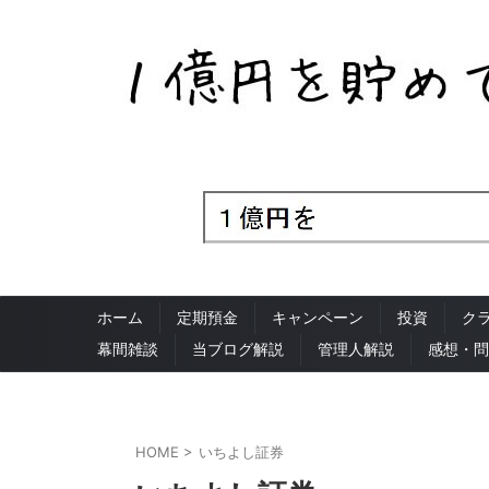
ホーム
定期預金
キャンペーン
投資
ク
幕間雑談
当ブログ解説
管理人解説
感想・問
HOME
>
いちよし証券