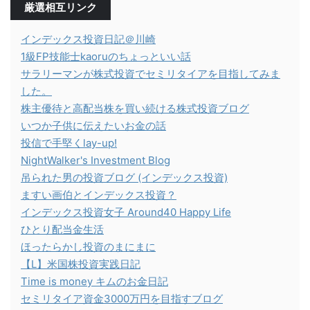
厳選相互リンク
インデックス投資日記＠川崎
1級FP技能士kaoruのちょっといい話
サラリーマンが株式投資でセミリタイアを目指してみま
した。
株主優待と高配当株を買い続ける株式投資ブログ
いつか子供に伝えたいお金の話
投信で手堅くlay-up!
NightWalker's Investment Blog
吊られた男の投資ブログ (インデックス投資)
ますい画伯とインデックス投資？
インデックス投資女子 Around40 Happy Life
ひとり配当金生活
ほったらかし投資のまにまに
【L】米国株投資実践日記
Time is money キムのお金日記
セミリタイア資金3000万円を目指すブログ