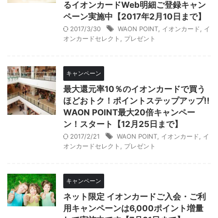
るイオンカードWeb明細ご登録キャン
ペーン実施中【2017年2月10日まで】
2017/3/30
WAON POINT
,
イオンカード
,
イ
オンカードセレクト
,
プレゼント
キャンペーン
最大還元率10％のイオンカードで買う
ほどおトク！ポイントステップアップ!!
WAON POINT最大20倍キャンペー
ン！スタート【12月25日まで】
2017/2/21
WAON POINT
,
イオンカード
,
イ
オンカードセレクト
,
プレゼント
キャンペーン
ネット限定 イオンカードご入会・ご利
用キャンペーンは6,000ポイント増量