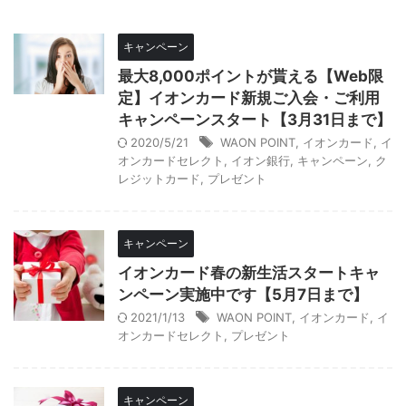
キャンペーン
最大8,000ポイントが貰える【Web限
定】イオンカード新規ご入会・ご利用
キャンペーンスタート【3月31日まで】
2020/5/21
WAON POINT
,
イオンカード
,
イ
オンカードセレクト
,
イオン銀行
,
キャンペーン
,
ク
レジットカード
,
プレゼント
キャンペーン
イオンカード春の新生活スタートキャ
ンペーン実施中です【5月7日まで】
2021/1/13
WAON POINT
,
イオンカード
,
イ
オンカードセレクト
,
プレゼント
キャンペーン