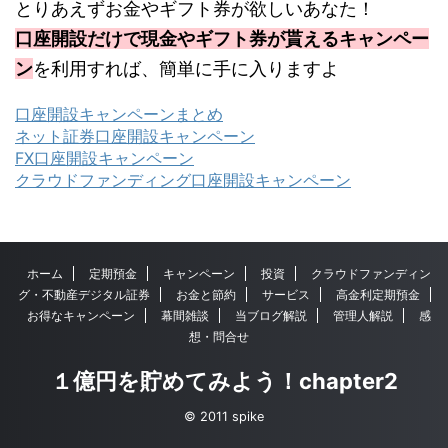
とりあえずお金やギフト券が欲しいあなた！
口座開設だけで現金やギフト券が貰えるキャンペー
ン
を利用すれば、簡単に手に入りますよ
口座開設キャンペーンまとめ
ネット証券口座開設キャンペーン
FX口座開設キャンペーン
クラウドファンディング口座開設キャンペーン
ホーム
定期預金
キャンペーン
投資
クラウドファンディン
グ・不動産デジタル証券
お金と節約
サービス
高金利定期預金
お得なキャンペーン
幕間雑談
当ブログ解説
管理人解説
感
想・問合せ
１億円を貯めてみよう！chapter2
© 2011 spike