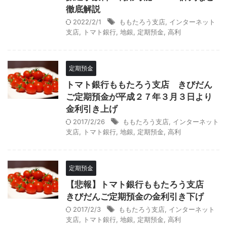
徹底解説
2022/2/1
ももたろう支店
,
インターネット
支店
,
トマト銀行
,
地銀
,
定期預金
,
高利
定期預金
トマト銀行ももたろう支店 きびだん
ご定期預金が平成２７年３月３日より
金利引き上げ
2017/2/26
ももたろう支店
,
インターネット
支店
,
トマト銀行
,
地銀
,
定期預金
,
高利
定期預金
【悲報】トマト銀行ももたろう支店
きびだんご定期預金の金利引き下げ
2017/2/3
ももたろう支店
,
インターネット
支店
,
トマト銀行
,
地銀
,
定期預金
,
高利