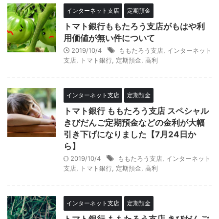
インターネット支店
定期預金
トマト銀行ももたろう支店がもはや利
用価値が無い件について
2019/10/4
ももたろう支店
,
インターネット
支店
,
トマト銀行
,
定期預金
,
高利
インターネット支店
定期預金
トマト銀行 ももたろう支店 スペシャル
きびだんご定期預金などの金利が大幅
引き下げになりました【7月24日か
ら】
2019/10/4
ももたろう支店
,
インターネット
支店
,
トマト銀行
,
定期預金
,
高利
インターネット支店
定期預金