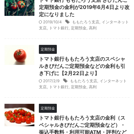
トマト銀行 ももたろう支店 きびだんご
定期預金の金利が2019年6月4日より改
定になりました
2019/10/4
ももたろう支店
,
インターネット
支店
,
トマト銀行
,
定期預金
,
高利
定期預金
トマト銀行ももたろう支店のスペシャ
ルきびだんご定期預金などの金利も引
き下げに【2月22日より】
2017/2/9
ももたろう支店
,
インターネット
支店
,
トマト銀行
,
定期預金
,
高利
定期預金
トマト銀行ももたろう支店の金利（ス
ペシャルきびだんご定期預金など）・
振込手数料・利用可能ATM・評判など