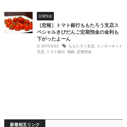
定期預金
［悲報］トマト銀行ももたろう支店ス
ペシャルきびだんご定期預金の金利も
下がったよーん
2017/4/22
ももたろう支店
,
インターネット
支店
,
トマト銀行
,
地銀
,
定期預金
新着相互リンク