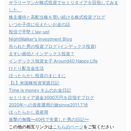
サラリーマンが株式投資でセミリタイアを目指してみま
した。
株主優待と高配当株を買い続ける株式投資ブログ
いつか子供に伝えたいお金の話
投信で手堅くlay-up!
NightWalker's Investment Blog
吊られた男の投資ブログ (インデックス投資)
ますい画伯とインデックス投資？
インデックス投資女子 Around40 Happy Life
ひとり配当金生活
ほったらかし投資のまにまに
【L】米国株投資実践日記
Time is money キムのお金日記
セミリタイア資金3000万円を目指すブログ
2020年への資産運用の旅since2011.7.18
ほったらかし資産用
進撃の無職〜40代で失業した男の日記〜
この他の相互リンクは
こちらのページ
をご覧ください