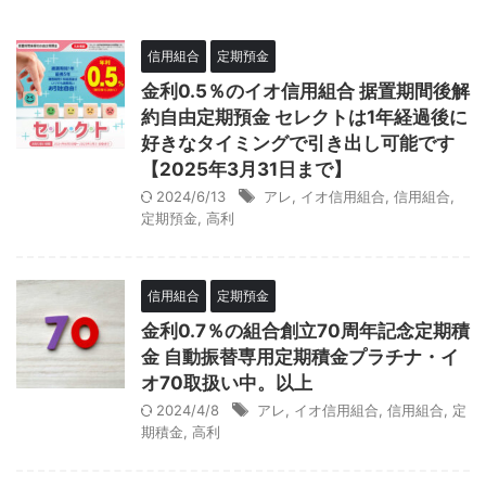
信用組合
定期預金
金利0.5％のイオ信用組合 据置期間後解
約自由定期預金 セレクトは1年経過後に
好きなタイミングで引き出し可能です
【2025年3月31日まで】
2024/6/13
アレ
,
イオ信用組合
,
信用組合
,
定期預金
,
高利
信用組合
定期預金
金利0.7％の組合創立70周年記念定期積
金 自動振替専用定期積金プラチナ・イ
オ70取扱い中。以上
2024/4/8
アレ
,
イオ信用組合
,
信用組合
,
定
期積金
,
高利