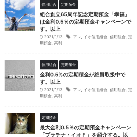
信用組合
定期預金
組合創立65周年記念定期預金「幸福」
は金利0.5％の定期預金キャンペーンで
す。以上
2021/1/13
アレ
,
イオ信用組合
,
信用組合
,
定
期預金
,
高利
信用組合
定期預金
金利0.5%の定期積金が絶賛取扱中で
す。以上
2021/1/13
アレ
,
イオ信用組合
,
信用組合
,
定
期積金
,
高利
定期預金
最大金利0.5％の定期預金キャンペーン
「プラチナ・イオＦ」を紹介する。以