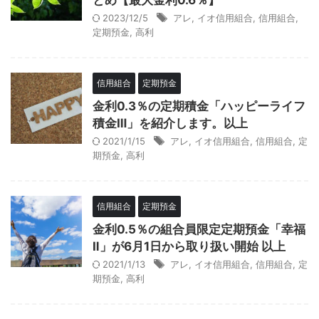
とめ【最大金利0.6％】
2023/12/5
アレ
,
イオ信用組合
,
信用組合
,
定期預金
,
高利
信用組合
定期預金
金利0.3％の定期積金「ハッピーライフ
積金Ⅲ」を紹介します。以上
2021/1/15
アレ
,
イオ信用組合
,
信用組合
,
定
期預金
,
高利
信用組合
定期預金
金利0.5％の組合員限定定期預金「幸福
Ⅱ」が6月1日から取り扱い開始 以上
2021/1/13
アレ
,
イオ信用組合
,
信用組合
,
定
期預金
,
高利