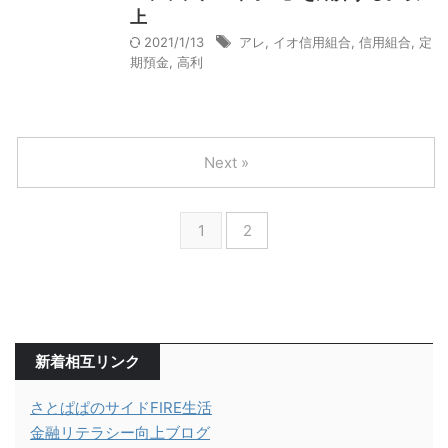
上
2021/1/13
アレ
,
イオ信用組合
,
信用組合
,
定
期預金
,
高利
Next »
1
2
新着相互リンク
さとぱぱのサイドFIRE生活
金融リテラシー向上ブログ