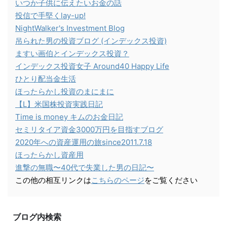
いつか子供に伝えたいお金の話
投信で手堅くlay-up!
NightWalker's Investment Blog
吊られた男の投資ブログ (インデックス投資)
ますい画伯とインデックス投資？
インデックス投資女子 Around40 Happy Life
ひとり配当金生活
ほったらかし投資のまにまに
【L】米国株投資実践日記
Time is money キムのお金日記
セミリタイア資金3000万円を目指すブログ
2020年への資産運用の旅since2011.7.18
ほったらかし資産用
進撃の無職〜40代で失業した男の日記〜
この他の相互リンクは
こちらのページ
をご覧ください
ブログ内検索