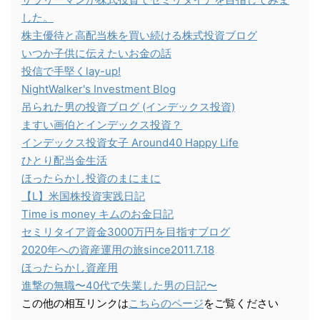
した。
株主優待と高配当株を買い続ける株式投資ブログ
いつか子供に伝えたいお金の話
投信で手堅くlay-up!
NightWalker's Investment Blog
吊られた男の投資ブログ (インデックス投資)
ますい画伯とインデックス投資？
インデックス投資女子 Around40 Happy Life
ひとり配当金生活
ほったらかし投資のまにまに
【L】米国株投資実践日記
Time is money キムのお金日記
セミリタイア資金3000万円を目指すブログ
2020年への資産運用の旅since2011.7.18
ほったらかし資産用
進撃の無職〜40代で失業した男の日記〜
この他の相互リンクは
こちらのページ
をご覧ください