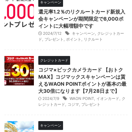
キャンペーン
還元率1.2％のリクルートカード新規入
会キャンペーンが期間限定で8,000ポ
イントに大幅増額中です
2024/7/12
キャンペーン
,
クレジットカー
ド
,
プレゼント
,
ポイント
,
リクルート
クレジットカード
コジマ×ビックカメラカード 【おトク
MAX】コジマックスキャンペーンは貰
えるWAON POINTポイントが基本の最
大30倍になります【7月28日まで】
2024/7/9
WAON POINT
,
イオンカード
,
ク
レジットカード
,
コジマ
,
プレゼント
キャンペーン