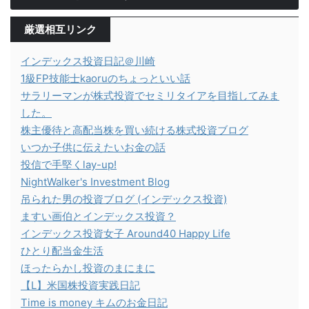
厳選相互リンク
インデックス投資日記＠川崎
1級FP技能士kaoruのちょっといい話
サラリーマンが株式投資でセミリタイアを目指してみま
した。
株主優待と高配当株を買い続ける株式投資ブログ
いつか子供に伝えたいお金の話
投信で手堅くlay-up!
NightWalker's Investment Blog
吊られた男の投資ブログ (インデックス投資)
ますい画伯とインデックス投資？
インデックス投資女子 Around40 Happy Life
ひとり配当金生活
ほったらかし投資のまにまに
【L】米国株投資実践日記
Time is money キムのお金日記