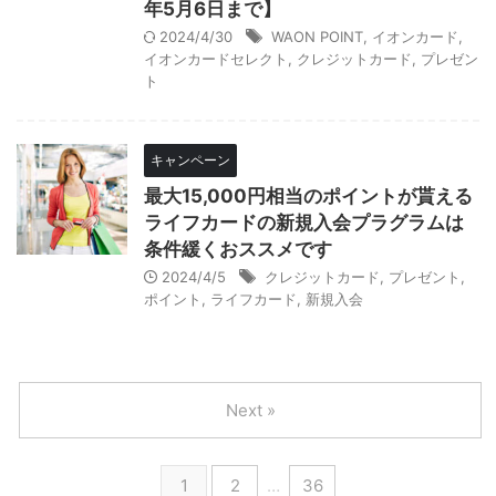
年5月6日まで】
2024/4/30
WAON POINT
,
イオンカード
,
イオンカードセレクト
,
クレジットカード
,
プレゼン
ト
キャンペーン
最大15,000円相当のポイントが貰える
ライフカードの新規入会プラグラムは
条件緩くおススメです
2024/4/5
クレジットカード
,
プレゼント
,
ポイント
,
ライフカード
,
新規入会
Next »
1
2
…
36