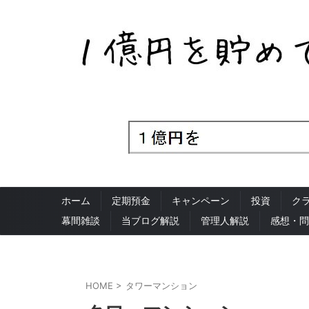
ホーム
定期預金
キャンペーン
投資
ク
幕間雑談
当ブログ解説
管理人解説
感想・問
HOME
>
タワーマンション