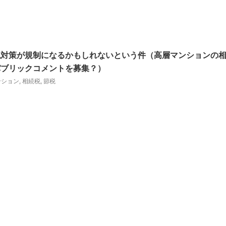
税対策が規制になるかもしれないという件（高層マンションの
パブリックコメントを募集？）
ンション
,
相続税
,
節税