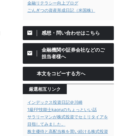
金融リテラシー向上ブログ
ごんぎつの資産形成日記（米国株）
感想・問い合わせはこちら
相
金融機関や証券会社などのご
担当者様へ
本文をコピーする方へ
厳選相互リンク
インデックス投資日記＠川崎
1級FP技能士kaoruのちょっといい話
サラリーマンが株式投資でセミリタイアを
目指してみました。
株主優待と高配当株を買い続ける株式投資