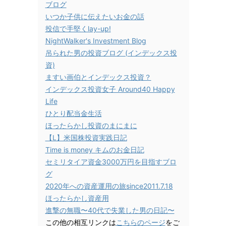
ブログ
いつか子供に伝えたいお金の話
投信で手堅くlay-up!
NightWalker's Investment Blog
吊られた男の投資ブログ (インデックス投
資)
ますい画伯とインデックス投資？
インデックス投資女子 Around40 Happy
Life
ひとり配当金生活
ほったらかし投資のまにまに
【L】米国株投資実践日記
Time is money キムのお金日記
セミリタイア資金3000万円を目指すブロ
グ
2020年への資産運用の旅since2011.7.18
ほったらかし資産用
進撃の無職〜40代で失業した男の日記〜
この他の相互リンクは
こちらのページ
をご