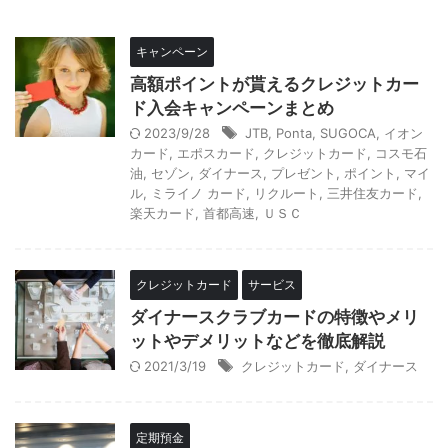
キャンペーン
高額ポイントが貰えるクレジットカー
ド入会キャンペーンまとめ
2023/9/28
JTB
,
Ponta
,
SUGOCA
,
イオン
カード
,
エポスカード
,
クレジットカード
,
コスモ石
油
,
セゾン
,
ダイナース
,
プレゼント
,
ポイント
,
マイ
ル
,
ミライノ カード
,
リクルート
,
三井住友カード
,
楽天カード
,
首都高速
,
ＵＳＣ
クレジットカード
サービス
ダイナースクラブカードの特徴やメリ
ットやデメリットなどを徹底解説
2021/3/19
クレジットカード
,
ダイナース
定期預金