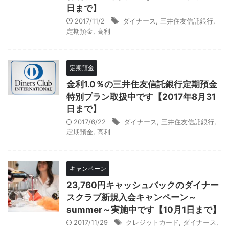
日まで】
2017/11/2
ダイナース
,
三井住友信託銀行
,
定期預金
,
高利
定期預金
金利1.0％の三井住友信託銀行定期預金
特別プラン取扱中です【2017年8月31
日まで】
2017/6/22
ダイナース
,
三井住友信託銀行
,
定期預金
,
高利
キャンペーン
23,760円キャッシュバックのダイナー
スクラブ新規入会キャンペーン～
summer～実施中です【10月1日まで】
2017/11/29
クレジットカード
,
ダイナース
,