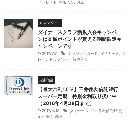
プレゼント
,
新規入会
,
現金
キャンペーン
ダイナースクラブ新規入会キャンペー
ンは高額ポイントが貰える期間限定キ
ャンペーンです
2017/7/5
クレジットカード
,
ダイナース
,
プ
レゼント
,
ポイント
,
新規入会
定期預金
【最大金利1.6％】三井住友信託銀行
スーパー定期 特別金利取り扱い中
（2016年4月28日まで）
2017/4/18
ダイナース
,
三井住友信託銀行
,
定期預金
,
高利