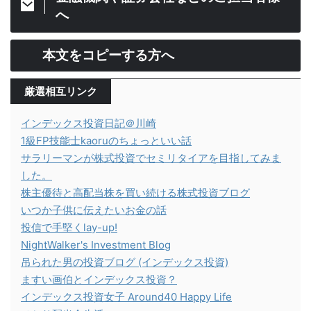
へ
本文をコピーする方へ
厳選相互リンク
インデックス投資日記＠川崎
1級FP技能士kaoruのちょっといい話
サラリーマンが株式投資でセミリタイアを目指してみま
した。
株主優待と高配当株を買い続ける株式投資ブログ
いつか子供に伝えたいお金の話
投信で手堅くlay-up!
NightWalker's Investment Blog
吊られた男の投資ブログ (インデックス投資)
ますい画伯とインデックス投資？
インデックス投資女子 Around40 Happy Life