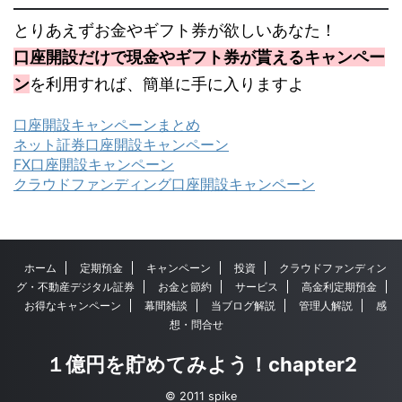
とりあえずお金やギフト券が欲しいあなた！
口座開設だけで現金やギフト券が貰えるキャンペー
ン
を利用すれば、簡単に手に入りますよ
口座開設キャンペーンまとめ
ネット証券口座開設キャンペーン
FX口座開設キャンペーン
クラウドファンディング口座開設キャンペーン
ホーム
定期預金
キャンペーン
投資
クラウドファンディン
グ・不動産デジタル証券
お金と節約
サービス
高金利定期預金
お得なキャンペーン
幕間雑談
当ブログ解説
管理人解説
感
想・問合せ
１億円を貯めてみよう！chapter2
© 2011 spike