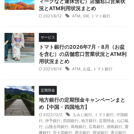
ィークなど連休含む）店舗窓口営業状
況とATM利用状況まとめ
2021/8/12
ATM
,
SW
,
トマト銀行
サービス
トマト銀行の2026年7月・8月（お盆
を含む）の店舗窓口営業状況とATM利
用状況まとめ
2021/6/14
ATM
,
お盆
,
トマト銀行
定期預金
地方銀行の定期預金キャンペーンまと
め【中国・四国地方】
2022/12/2
もみじ銀行
,
トマト銀行
,
中国銀
行
,
伊予銀行
,
四国銀行
,
地方銀行
,
定期預金
,
山口銀
行
,
山陰合同銀行
,
島根銀行
,
広島銀行
,
徳島銀行
,
愛
媛銀行
,
百十四銀行
,
西京銀行
,
阿波銀行
,
香川銀行
,