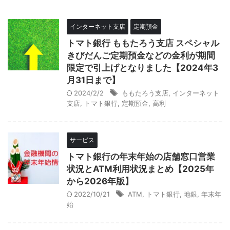
インターネット支店
定期預金
トマト銀行 ももたろう支店 スペシャル
きびだんご定期預金などの金利が期間
限定で引上げとなりました【2024年3
月31日まで】
2024/2/2
ももたろう支店
,
インターネット
支店
,
トマト銀行
,
定期預金
,
高利
サービス
トマト銀行の年末年始の店舗窓口営業
状況とATM利用状況まとめ【2025年
から2026年版】
2022/10/21
ATM
,
トマト銀行
,
地銀
,
年末年
始