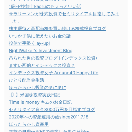
1級FP技能士kaoruのちょっといい話
サラリーマンが株式投資でセミリタイアを目指してみま
した。
株主優待と高配当株を買い続ける株式投資ブログ
いつか子供に伝えたいお金の話
投信で手堅くlay-up!
NightWalker's Investment Blog
吊られた男の投資ブログ (インデックス投資)
ますい画伯とインデックス投資？
インデックス投資女子 Around40 Happy Life
ひとり配当金生活
ほったらかし投資のまにまに
【L】米国株投資実践日記
Time is money キムのお金日記
セミリタイア資金3000万円を目指すブログ
2020年への資産運用の旅since2011.7.18
ほったらかし資産用
進撃の無職〜40代で失業した男の日記〜