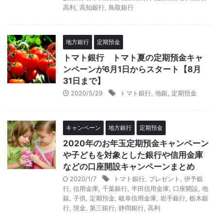
高利
,
高知銀行
,
鳥取銀行
地方銀行
定期預金
トマト銀行 トマト夏の定期預金キャ
ンペーンが6月1日からスタート【8月
31日まで】
2020/5/29
トマト銀行
,
地銀
,
定期預金
キャンペーン
地方銀行
定期預金
2020年のお年玉定期預金キャンペーン
や子どもを対象とした銀行や信用金庫
などの口座開設キャンペーンまとめ
2020/1/7
トマト銀行
,
プレゼント
,
伊予銀
行
,
信用金庫
,
千葉銀行
,
半田信用金庫
,
口座開設
,
地
銀
,
子供
,
定期預金
,
岐阜信用金庫
,
岩手銀行
,
栃木銀
行
,
現金
,
第三銀行
,
静岡銀行
,
高利