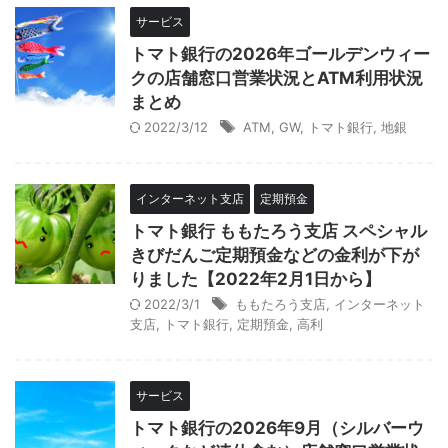
サービス
トマト銀行の2026年ゴールデンウィー
クの店舗窓口営業状況とATM利用状況
まとめ
2022/3/12
ATM
,
GW
,
トマト銀行
,
地銀
インターネット支店
定期預金
トマト銀行 ももたろう支店 スペシャル
きびだんご定期預金などの金利が下が
りました【2022年2月1日から】
2022/3/1
ももたろう支店
,
インターネット
支店
,
トマト銀行
,
定期預金
,
高利
サービス
トマト銀行の2026年9月（シルバーウ