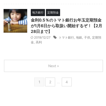
地方銀行
定期預金
金利0.5％のトマト銀行お年玉定期預金
が1月6日から取扱い開始するぞ！【2月
28日まで】
2019/12/27
トマト銀行
,
地銀
,
子供
,
定期預
金
,
高利
Next »
1
2
…
4