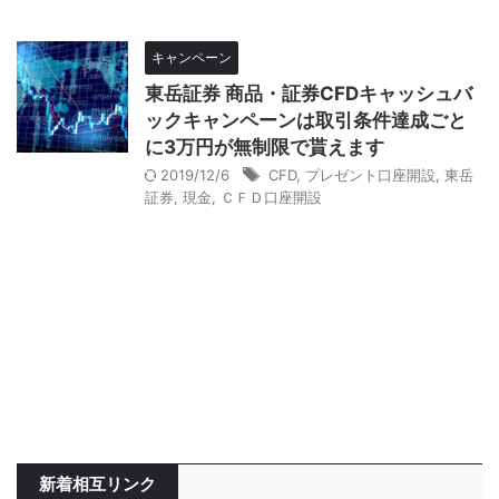
キャンペーン
東岳証券 商品・証券CFDキャッシュバ
ックキャンペーンは取引条件達成ごと
に3万円が無制限で貰えます
2019/12/6
CFD
,
プレゼント口座開設
,
東岳
証券
,
現金
,
ＣＦＤ口座開設
新着相互リンク