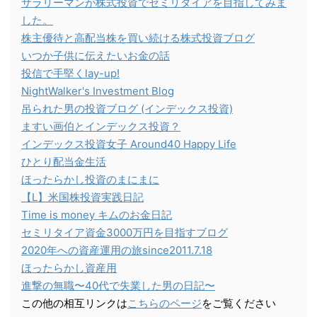
サラリーマンが株式投資でセミリタイアを目指してみま
した。
株主優待と高配当株を買い続ける株式投資ブログ
いつか子供に伝えたいお金の話
投信で手堅くlay-up!
NightWalker's Investment Blog
吊られた男の投資ブログ (インデックス投資)
ますい画伯とインデックス投資？
インデックス投資女子 Around40 Happy Life
ひとり配当金生活
ほったらかし投資のまにまに
【L】米国株投資実践日記
Time is money キムのお金日記
セミリタイア資金3000万円を目指すブログ
2020年への資産運用の旅since2011.7.18
ほったらかし資産用
進撃の無職〜40代で失業した男の日記〜
この他の相互リンクは
こちらのページ
をご覧ください