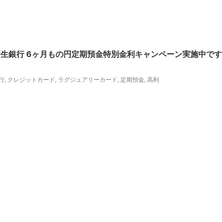
I新生銀行 6ヶ月もの円定期預金特別金利キャンペーン実施中です
行
,
クレジットカード
,
ラグジュアリーカード
,
定期預金
,
高利