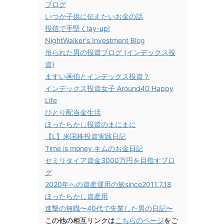
ブログ
いつか子供に伝えたいお金の話
投信で手堅くlay-up!
NightWalker's Investment Blog
吊られた男の投資ブログ (インデックス投
資)
ますい画伯とインデックス投資？
インデックス投資女子 Around40 Happy
Life
ひとり配当金生活
ほったらかし投資のまにまに
【L】米国株投資実践日記
Time is money キムのお金日記
セミリタイア資金3000万円を目指すブロ
グ
2020年への資産運用の旅since2011.7.18
ほったらかし資産用
進撃の無職〜40代で失業した男の日記〜
この他の相互リンクは
こちらのページ
をご