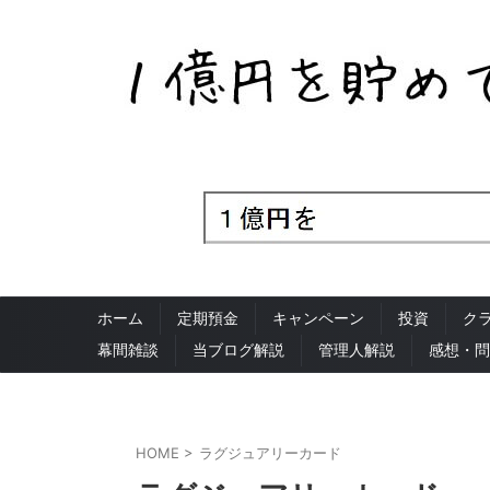
ホーム
定期預金
キャンペーン
投資
ク
幕間雑談
当ブログ解説
管理人解説
感想・問
HOME
>
ラグジュアリーカード