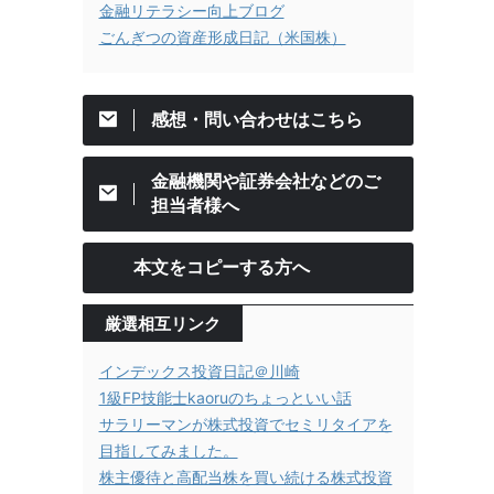
金融リテラシー向上ブログ
ごんぎつの資産形成日記（米国株）
感想・問い合わせはこちら
金融機関や証券会社などのご
担当者様へ
本文をコピーする方へ
厳選相互リンク
インデックス投資日記＠川崎
1級FP技能士kaoruのちょっといい話
サラリーマンが株式投資でセミリタイアを
目指してみました。
株主優待と高配当株を買い続ける株式投資