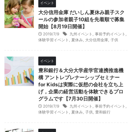
イベント
大分信用金庫 だいしん夏休み親子スク
ールの参加者親子10組を先着順で募集
開始【8月19日開催】
2019/7/9
九州イベント
,
事前予約イベント
,
体験学習イベント
,
夏休み
,
大分信用金庫
,
子供
イベント
豊和銀行＆大分大学産学官連携推進機
構 アントレプレナーシップセミナー
for Kidsは実際に仮想の会社を立ち上
げ，企業の経営活動を体験できるプロ
グラムです【7月30日開催】
2019/7/9
九州イベント
,
事前予約イベント
,
体験学習イベント
,
夏休み
,
子供
,
豊和銀行