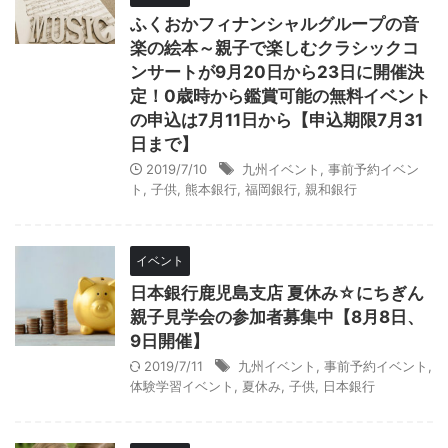
ふくおかフィナンシャルグループの音
楽の絵本～親子で楽しむクラシックコ
ンサートが9月20日から23日に開催決
定！0歳時から鑑賞可能の無料イベント
の申込は7月11日から【申込期限7月31
日まで】
2019/7/10
九州イベント
,
事前予約イベン
ト
,
子供
,
熊本銀行
,
福岡銀行
,
親和銀行
イベント
日本銀行鹿児島支店 夏休み☆にちぎん
親子見学会の参加者募集中【8月8日、
9日開催】
2019/7/11
九州イベント
,
事前予約イベント
,
体験学習イベント
,
夏休み
,
子供
,
日本銀行