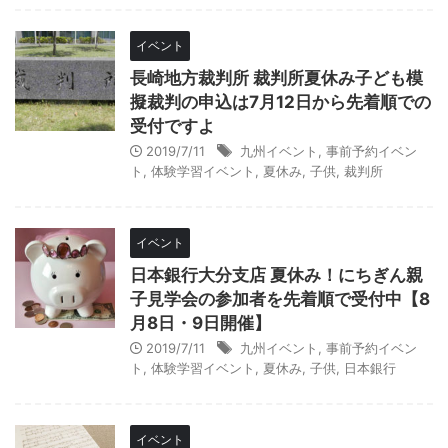
イベント
長崎地方裁判所 裁判所夏休み子ども模
擬裁判の申込は7月12日から先着順での
受付ですよ
2019/7/11
九州イベント
,
事前予約イベン
ト
,
体験学習イベント
,
夏休み
,
子供
,
裁判所
イベント
日本銀行大分支店 夏休み！にちぎん親
子見学会の参加者を先着順で受付中【8
月8日・9日開催】
2019/7/11
九州イベント
,
事前予約イベン
ト
,
体験学習イベント
,
夏休み
,
子供
,
日本銀行
イベント