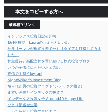
本文をコピーする方へ
厳選相互リンク
インデックス投資日記＠川崎
1級FP技能士kaoruのちょっといい話
サラリーマンが株式投資でセミリタイアを目指してみま
した。
株主優待と高配当株を買い続ける株式投資ブログ
いつか子供に伝えたいお金の話
投信で手堅くlay-up!
NightWalker's Investment Blog
吊られた男の投資ブログ (インデックス投資)
ますい画伯とインデックス投資？
インデックス投資女子 Around40 Happy Life
ひとり配当金生活
ほったらかし投資のまにまに