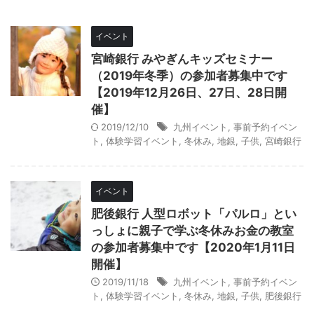
イベント
宮崎銀行 みやぎんキッズセミナー
（2019年冬季）の参加者募集中です
【2019年12月26日、27日、28日開
催】
2019/12/10
九州イベント
,
事前予約イベン
ト
,
体験学習イベント
,
冬休み
,
地銀
,
子供
,
宮崎銀行
イベント
肥後銀行 人型ロボット「パルロ」とい
っしょに親子で学ぶ冬休みお金の教室
の参加者募集中です【2020年1月11日
開催】
2019/11/18
九州イベント
,
事前予約イベン
ト
,
体験学習イベント
,
冬休み
,
地銀
,
子供
,
肥後銀行