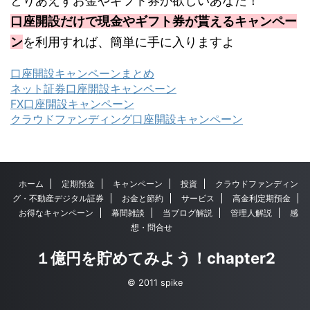
とりあえずお金やギフト券が欲しいあなた！
口座開設だけで現金やギフト券が貰えるキャンペー
ン
を利用すれば、簡単に手に入りますよ
口座開設キャンペーンまとめ
ネット証券口座開設キャンペーン
FX口座開設キャンペーン
クラウドファンディング口座開設キャンペーン
ホーム
定期預金
キャンペーン
投資
クラウドファンディン
グ・不動産デジタル証券
お金と節約
サービス
高金利定期預金
お得なキャンペーン
幕間雑談
当ブログ解説
管理人解説
感
想・問合せ
１億円を貯めてみよう！chapter2
© 2011 spike