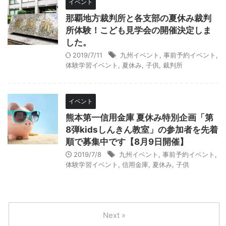
イベント
那覇地方裁判所と各支部の夏休み裁判
所体験！こども見学会の開催決定しま
した。
2019/7/11
九州イベント
,
事前予約イベント
,
体験学習イベント
,
夏休み
,
子供
,
裁判所
イベント
熊本第一信用金庫 夏休み特別企画「第
8弾kidsしんきん教室」の参加者を先着
順で募集中です【8月9日開催】
2019/7/8
九州イベント
,
事前予約イベント
,
体験学習イベント
,
信用金庫
,
夏休み
,
子供
Next »