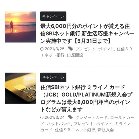
キャンペーン
最大6,000円分のポイントが貰える住
信SBIネット銀行 新生活応援キャンペー
ン実施中です【5月31日まで】
2021/3/25
プレゼント
,
ポイント
,
住信ＳＢ
Ｉネット銀行
,
口座開設
キャンペーン
住信SBIネット銀行 ミライノ カード
（JCB）GOLD/PLATINUM新規入会プ
ログラムは最大8,000円相当のポイン
トなどが貰えます
2021/3/24
クレジットカード
,
ゴールドカー
ド
,
ネットバンク
,
プレゼント
,
ポイント
,
ミライノ
カード
,
住信ＳＢＩネット銀行
,
新規入会