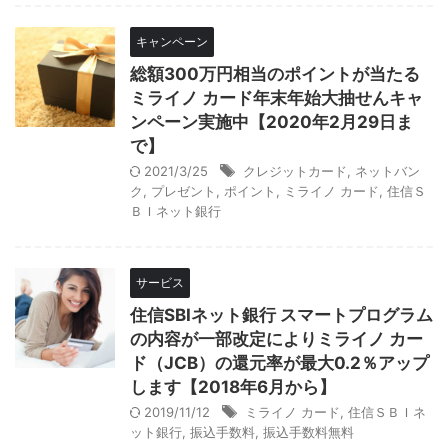
キャンペーン
総額300万円相当のポイントが当たる
ミライノ カード年末年始大抽せんキャ
ンペーン実施中【2020年2月29日ま
で】
2021/3/25
クレジットカード
,
ネットバン
ク
,
プレゼント
,
ポイント
,
ミライノ カード
,
住信Ｓ
ＢＩネット銀行
サービス
住信SBIネット銀行 スマートプログラム
の内容が一部改定によりミライノ カー
ド（JCB）の還元率が最大0.2％アップ
します【2018年6月から】
2019/11/12
ミライノ カード
,
住信ＳＢＩネ
ット銀行
,
振込手数料
,
振込手数料無料