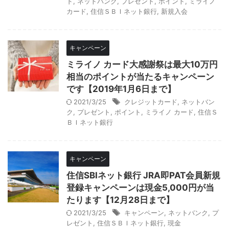
ド
,
ネットバンク
,
プレゼント
,
ポイント
,
ミライノ
カード
,
住信ＳＢＩネット銀行
,
新規入会
キャンペーン
ミライノ カード大感謝祭は最大10万円
相当のポイントが当たるキャンペーン
です【2019年1月6日まで】
2021/3/25
クレジットカード
,
ネットバン
ク
,
プレゼント
,
ポイント
,
ミライノ カード
,
住信Ｓ
ＢＩネット銀行
キャンペーン
住信SBIネット銀行 JRA即PAT会員新規
登録キャンペーンは現金5,000円が当
たります【12月28日まで】
2021/3/25
キャンペーン
,
ネットバンク
,
プ
レゼント
,
住信ＳＢＩネット銀行
,
現金