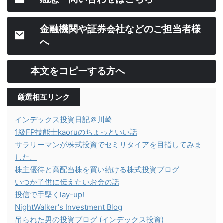
金融機関や証券会社などのご担当者様
へ
本文をコピーする方へ
厳選相互リンク
インデックス投資日記＠川崎
1級FP技能士kaoruのちょっといい話
サラリーマンが株式投資でセミリタイアを目指してみま
した。
株主優待と高配当株を買い続ける株式投資ブログ
いつか子供に伝えたいお金の話
投信で手堅くlay-up!
NightWalker's Investment Blog
吊られた男の投資ブログ (インデックス投資)