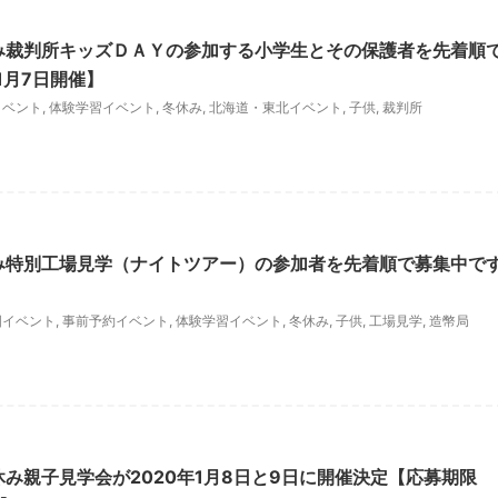
み裁判所キッズＤＡＹの参加する小学生とその保護者を先着順
1月7日開催】
イベント
,
体験学習イベント
,
冬休み
,
北海道・東北イベント
,
子供
,
裁判所
み特別工場見学（ナイトツアー）の参加者を先着順で募集中で
国イベント
,
事前予約イベント
,
体験学習イベント
,
冬休み
,
子供
,
工場見学
,
造幣局
休み親子見学会が2020年1月8日と9日に開催決定【応募期限