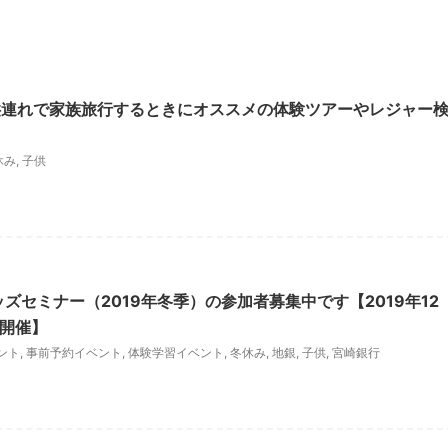
供連れで家族旅行するときにオススメの体験ツアーやレジャー
休み
,
子供
ズセミナー（2019年冬季）の参加者募集中です【2019年12
日開催】
ント
,
事前予約イベント
,
体験学習イベント
,
冬休み
,
地銀
,
子供
,
宮崎銀行