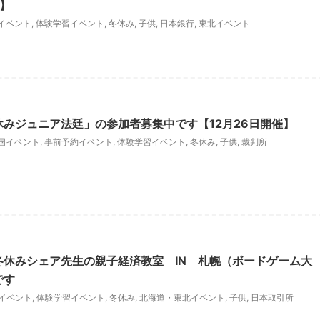
で】
イベント
,
体験学習イベント
,
冬休み
,
子供
,
日本銀行
,
東北イベント
休みジュニア法廷」の参加者募集中です【12月26日開催】
国イベント
,
事前予約イベント
,
体験学習イベント
,
冬休み
,
子供
,
裁判所
冬休みシェア先生の親子経済教室 IN 札幌（ボードゲーム大
です
イベント
,
体験学習イベント
,
冬休み
,
北海道・東北イベント
,
子供
,
日本取引所