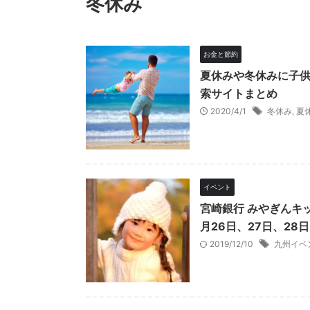
冬休み
お金と節約
夏休みや冬休みに子
索サイトまとめ
2020/4/1
冬休み
,
夏
イベント
宮崎銀行 みやぎんキッ
月26日、27日、28
2019/12/10
九州イベ