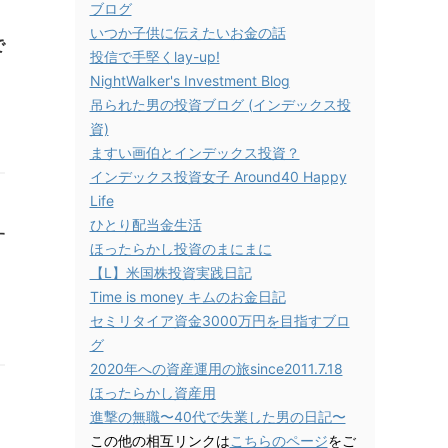
ブログ
いつか子供に伝えたいお金の話
で
投信で手堅くlay-up!
NightWalker's Investment Blog
吊られた男の投資ブログ (インデックス投
資)
ますい画伯とインデックス投資？
インデックス投資女子 Around40 Happy
Life
ひとり配当金生活
す
ほったらかし投資のまにまに
【L】米国株投資実践日記
Time is money キムのお金日記
セミリタイア資金3000万円を目指すブロ
グ
2020年への資産運用の旅since2011.7.18
ほったらかし資産用
進撃の無職〜40代で失業した男の日記〜
この他の相互リンクは
こちらのページ
をご