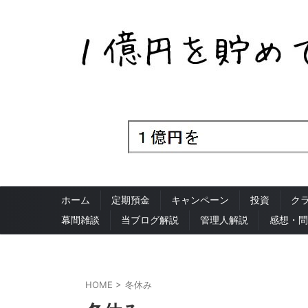
ホーム
定期預金
キャンペーン
投資
ク
幕間雑談
当ブログ解説
管理人解説
感想・問
HOME
>
冬休み