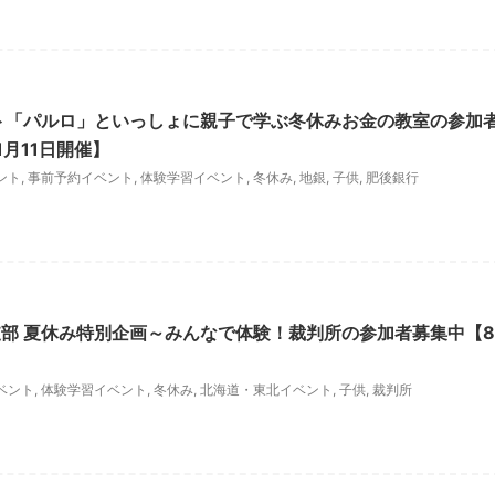
ト「パルロ」といっしょに親子で学ぶ冬休みお金の教室の参加
1月11日開催】
ント
,
事前予約イベント
,
体験学習イベント
,
冬休み
,
地銀
,
子供
,
肥後銀行
部 夏休み特別企画～みんなで体験！裁判所の参加者募集中【8
ベント
,
体験学習イベント
,
冬休み
,
北海道・東北イベント
,
子供
,
裁判所