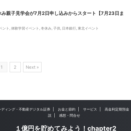
休み親子見学会が7月2日申し込みからスタート【7月23日ま
ベント
,
体験学習イベント
,
冬休み
,
子供
,
日本銀行
,
東北イベント
1
2
Next »
ンディング・不動産デジタル証券
お金と節約
サービス
高金利定期預金
説
感想・問合せ
１億円を貯めてみよう！chapter2