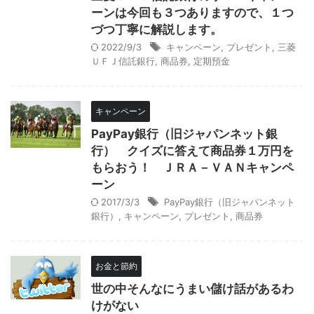
ーンは今回も３つありますので、１つ
づつ丁寧に解説します。
2022/9/3
キャンペーン
,
プレゼント
,
三菱
ＵＦＪ信託銀行
,
商品券
,
定期預金
キャンペーン
PayPay銀行（旧ジャパンネット銀
行） クイズに答えて商品券１万円を
もらおう！ ＪＲＡ－ＶＡＮキャンペ
ーン
2017/3/3
PayPay銀行（旧ジャパンネット
銀行）
,
キャンペーン
,
プレゼント
,
商品券
お金と節約
世の中そんなにうまい儲け話があるわ
けがない