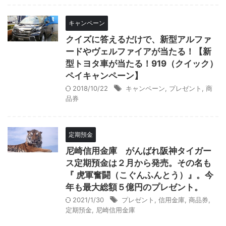
キャンペーン
クイズに答えるだけで、新型アルファ
ードやヴェルファイアが当たる！【新
型トヨタ車が当たる！919（クイック）
ペイキャンペーン】
2018/10/22
キャンペーン
,
プレゼント
,
商
品券
定期預金
尼崎信用金庫 がんばれ阪神タイガー
ス定期預金は２月から発売。その名も
『 虎軍奮闘（こぐんふんとう）』。今
年も最大総額５億円のプレゼント。
2021/1/30
プレゼント
,
信用金庫
,
商品券
,
定期預金
,
尼崎信用金庫