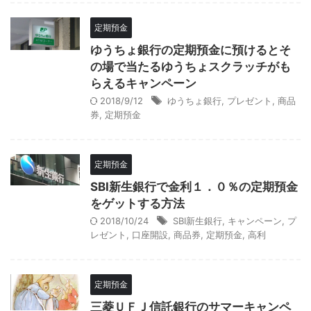
定期預金
ゆうちょ銀行の定期預金に預けるとそ
の場で当たるゆうちょスクラッチがも
らえるキャンペーン
2018/9/12
ゆうちょ銀行
,
プレゼント
,
商品
券
,
定期預金
定期預金
SBI新生銀行で金利１．０％の定期預金
をゲットする方法
2018/10/24
SBI新生銀行
,
キャンペーン
,
プ
レゼント
,
口座開設
,
商品券
,
定期預金
,
高利
定期預金
三菱ＵＦＪ信託銀行のサマーキャンペ