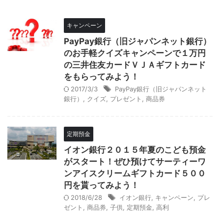
キャンペーン
PayPay銀行（旧ジャパンネット銀行）
のお手軽クイズキャンペーンで１万円
の三井住友カードＶＪＡギフトカード
をもらってみよう！
2017/3/3
PayPay銀行（旧ジャパンネット
銀行）
,
クイズ
,
プレゼント
,
商品券
定期預金
イオン銀行２０１５年夏のこども預金
がスタート！ぜひ預けてサーティーワ
ンアイスクリームギフトカード５００
円を貰ってみよう！
2018/6/28
イオン銀行
,
キャンペーン
,
プレ
ゼント
,
商品券
,
子供
,
定期預金
,
高利