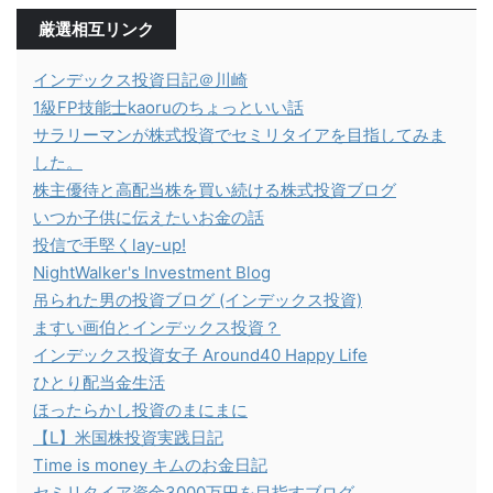
厳選相互リンク
インデックス投資日記＠川崎
1級FP技能士kaoruのちょっといい話
サラリーマンが株式投資でセミリタイアを目指してみま
した。
株主優待と高配当株を買い続ける株式投資ブログ
いつか子供に伝えたいお金の話
投信で手堅くlay-up!
NightWalker's Investment Blog
吊られた男の投資ブログ (インデックス投資)
ますい画伯とインデックス投資？
インデックス投資女子 Around40 Happy Life
ひとり配当金生活
ほったらかし投資のまにまに
【L】米国株投資実践日記
Time is money キムのお金日記
セミリタイア資金3000万円を目指すブログ