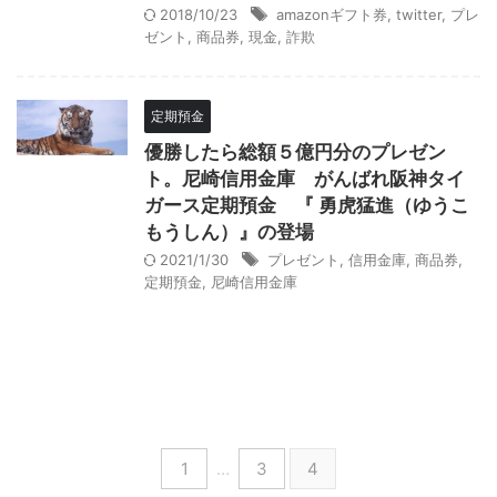
2018/10/23
amazonギフト券
,
twitter
,
プレ
ゼント
,
商品券
,
現金
,
詐欺
定期預金
優勝したら総額５億円分のプレゼン
ト。尼崎信用金庫 がんばれ阪神タイ
ガース定期預金 『 勇虎猛進（ゆうこ
もうしん）』の登場
2021/1/30
プレゼント
,
信用金庫
,
商品券
,
定期預金
,
尼崎信用金庫
1
…
3
4