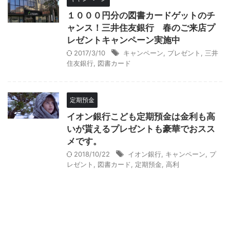
１０００円分の図書カードゲットのチ
ャンス！三井住友銀行 春のご来店プ
レゼントキャンペーン実施中
2017/3/10
キャンペーン
,
プレゼント
,
三井
住友銀行
,
図書カード
定期預金
イオン銀行こども定期預金は金利も高
いが貰えるプレゼントも豪華でおスス
メです。
2018/10/22
イオン銀行
,
キャンペーン
,
プ
レゼント
,
図書カード
,
定期預金
,
高利