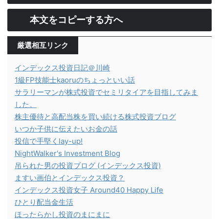
本文をコピーする方へ
厳選相互リンク
インデックス投資日記＠川崎
1級FP技能士kaoruのちょっといい話
サラリーマンが株式投資でセミリタイアを目指してみま
した。
株主優待と高配当株を買い続ける株式投資ブログ
いつか子供に伝えたいお金の話
投信で手堅くlay-up!
NightWalker's Investment Blog
吊られた男の投資ブログ (インデックス投資)
ますい画伯とインデックス投資？
インデックス投資女子 Around40 Happy Life
ひとり配当金生活
ほったらかし投資のまにまに