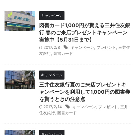
キャンペーン
図書カード1,000円が貰える三井住友銀
行 春のご来店プレゼントキャンペーン
実施中【5月31日まで】
2017/2/8
キャンペーン
,
プレゼント
,
三井住
友銀行
,
図書カード
キャンペーン
三井住友銀行夏のご来店プレゼントキ
ャンペーンを利用して1,000円の図書券
を貰うときの注意点
2017/2/14
キャンペーン
,
プレゼント
,
三井
住友銀行
,
図書カード
キャンペーン