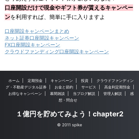
口座開設だけで現金やギフト券が貰えるキャンペー
ン
を利用すれば、簡単に手に入りますよ
口座開設キャンペーンまとめ
ネット証券口座開設キャンペーン
FX口座開設キャンペーン
クラウドファンディング口座開設キャンペーン
ホーム
定期預金
キャンペーン
投資
クラウドファンディン
グ・不動産デジタル証券
お金と節約
サービス
高金利定期預金
お得なキャンペーン
幕間雑談
当ブログ解説
管理人解説
感
想・問合せ
１億円を貯めてみよう！chapter2
© 2011 spike