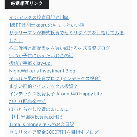
厳選相互リンク
インデックス投資日記＠川崎
1級FP技能士kaoruのちょっといい話
サラリーマンが株式投資でセミリタイアを目指してみま
した。
株主優待と高配当株を買い続ける株式投資ブログ
いつか子供に伝えたいお金の話
投信で手堅くlay-up!
NightWalker's Investment Blog
吊られた男の投資ブログ (インデックス投資)
ますい画伯とインデックス投資？
インデックス投資女子 Around40 Happy Life
ひとり配当金生活
ほったらかし投資のまにまに
【L】米国株投資実践日記
Time is money キムのお金日記
セミリタイア資金3000万円を目指すブログ