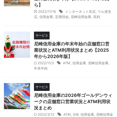
ら】
2022/11/16
インターネット支店
,
ウル虎支
店
,
信用金庫
,
定期預金
,
尼崎信用金庫
,
高利
サービス
尼崎信用金庫の年末年始の店舗窓口営
業状況とATM利用状況まとめ【2025
年から2026年版】
2022/11/3
ATM
,
信用金庫
,
尼崎信用金庫
,
年末年始
サービス
尼崎信用金庫の2026年ゴールデンウィ
ークの店舗窓口営業状況とATM利用状
況まとめ
2022/3/12
ATM
,
GW
,
信用金庫
,
尼崎信用金