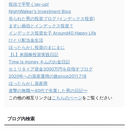
投信で手堅くlay-up!
NightWalker's Investment Blog
吊られた男の投資ブログ (インデックス投資)
ますい画伯とインデックス投資？
インデックス投資女子 Around40 Happy Life
ひとり配当金生活
ほったらかし投資のまにまに
【L】米国株投資実践日記
Time is money キムのお金日記
セミリタイア資金3000万円を目指すブログ
2020年への資産運用の旅since2011.7.18
ほったらかし資産用
進撃の無職〜40代で失業した男の日記〜
この他の相互リンクは
こちらのページ
をご覧ください
ブログ内検索