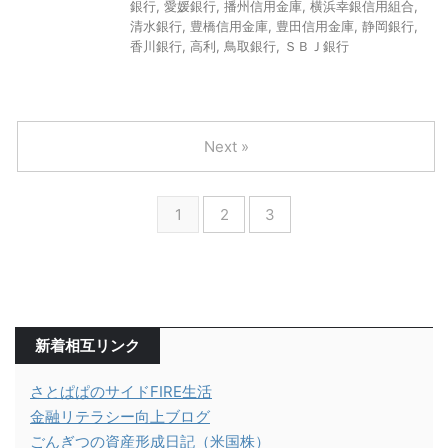
銀行
,
愛媛銀行
,
播州信用金庫
,
横浜幸銀信用組合
,
清水銀行
,
豊橋信用金庫
,
豊田信用金庫
,
静岡銀行
,
香川銀行
,
高利
,
鳥取銀行
,
ＳＢＪ銀行
Next »
1
2
3
新着相互リンク
さとぱぱのサイドFIRE生活
金融リテラシー向上ブログ
ごんぎつの資産形成日記（米国株）