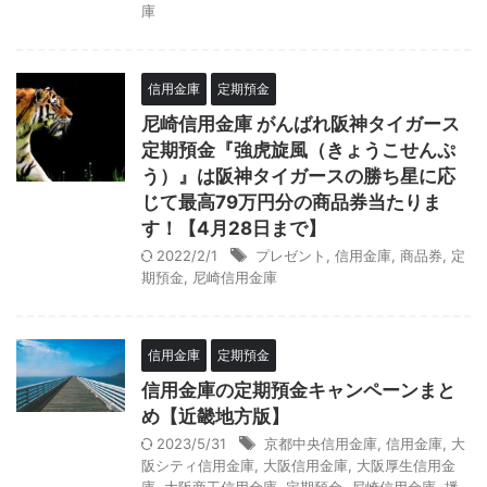
庫
信用金庫
定期預金
尼崎信用金庫 がんばれ阪神タイガース
定期預金『強虎旋風（きょうこせんぷ
う）』は阪神タイガースの勝ち星に応
じて最高79万円分の商品券当たりま
す！【4月28日まで】
2022/2/1
プレゼント
,
信用金庫
,
商品券
,
定
期預金
,
尼崎信用金庫
信用金庫
定期預金
信用金庫の定期預金キャンペーンまと
め【近畿地方版】
2023/5/31
京都中央信用金庫
,
信用金庫
,
大
阪シティ信用金庫
,
大阪信用金庫
,
大阪厚生信用金