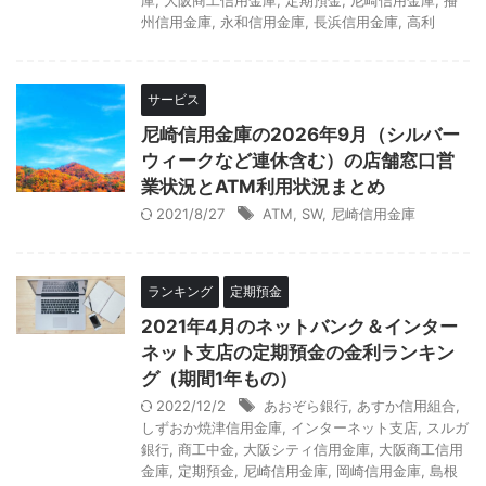
庫
,
大阪商工信用金庫
,
定期預金
,
尼崎信用金庫
,
播
州信用金庫
,
永和信用金庫
,
長浜信用金庫
,
高利
サービス
尼崎信用金庫の2026年9月（シルバー
ウィークなど連休含む）の店舗窓口営
業状況とATM利用状況まとめ
2021/8/27
ATM
,
SW
,
尼崎信用金庫
ランキング
定期預金
2021年4月のネットバンク＆インター
ネット支店の定期預金の金利ランキン
グ（期間1年もの）
2022/12/2
あおぞら銀行
,
あすか信用組合
,
しずおか焼津信用金庫
,
インターネット支店
,
スルガ
銀行
,
商工中金
,
大阪シティ信用金庫
,
大阪商工信用
金庫
,
定期預金
,
尼崎信用金庫
,
岡崎信用金庫
,
島根