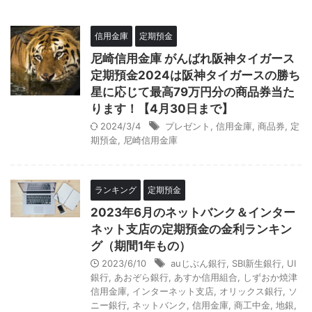
信用金庫
定期預金
尼崎信用金庫 がんばれ阪神タイガース
定期預金2024は阪神タイガースの勝ち
星に応じて最高79万円分の商品券当た
ります！【4月30日まで】
2024/3/4
プレゼント
,
信用金庫
,
商品券
,
定
期預金
,
尼崎信用金庫
ランキング
定期預金
2023年6月のネットバンク＆インター
ネット支店の定期預金の金利ランキン
グ（期間1年もの）
2023/6/10
auじぶん銀行
,
SBI新生銀行
,
UI
銀行
,
あおぞら銀行
,
あすか信用組合
,
しずおか焼津
信用金庫
,
インターネット支店
,
オリックス銀行
,
ソ
ニー銀行
,
ネットバンク
,
信用金庫
,
商工中金
,
地銀
,