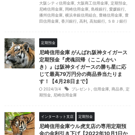
大阪シティ信用金庫
,
大阪商工信用金庫
,
定期預金
,
尼崎信用金庫
,
岡崎信用金庫
,
島根銀行
,
愛媛銀行
,
播州信用金庫
,
横浜幸銀信用組合
,
豊橋信用金庫
,
豊
田信用金庫
,
香川銀行
,
高利
,
高知銀行
,
ＳＢＪ銀行
定期預金
尼崎信用金庫 がんばれ阪神タイガース
定期預金『虎魂回帰（ここんかい
き）』は阪神タイガースの勝ち星に応
じて最高79万円分の商品券当たりま
す！【4月28日まで】
2024/3/4
プレゼント
,
信用金庫
,
商品券
,
定
期預金
,
尼崎信用金庫
インターネット支店
定期預金
尼崎信用金庫ウル虎支店の専用定期預
金の金利引き下げ【2022年10月1日か