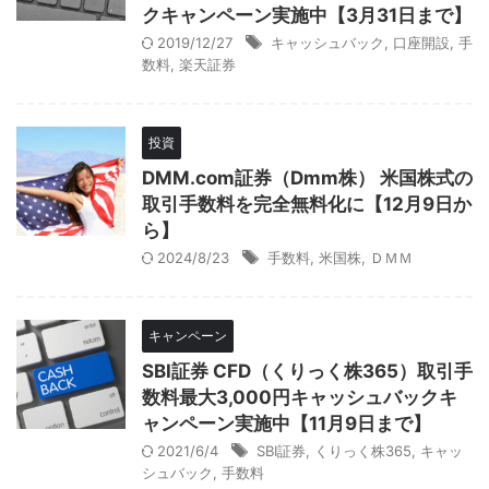
クキャンペーン実施中【3月31日まで】
2019/12/27
キャッシュバック
,
口座開設
,
手
数料
,
楽天証券
投資
DMM.com証券（Dmm株） 米国株式の
取引手数料を完全無料化に【12月9日か
ら】
2024/8/23
手数料
,
米国株
,
ＤＭＭ
キャンペーン
SBI証券 CFD（くりっく株365）取引手
数料最大3,000円キャッシュバックキ
ャンペーン実施中【11月9日まで】
2021/6/4
SBI証券
,
くりっく株365
,
キャッ
シュバック
,
手数料