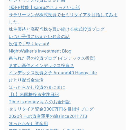
インデックス投資日記＠川崎
1級FP技能士kaoruのちょっといい話
サラリーマンが株式投資でセミリタイアを目指してみま
した。
株主優待と高配当株を買い続ける株式投資ブログ
いつか子供に伝えたいお金の話
投信で手堅くlay-up!
NightWalker's Investment Blog
吊られた男の投資ブログ (インデックス投資)
ますい画伯とインデックス投資？
インデックス投資女子 Around40 Happy Life
ひとり配当金生活
ほったらかし投資のまにまに
【L】米国株投資実践日記
Time is money キムのお金日記
セミリタイア資金3000万円を目指すブログ
2020年への資産運用の旅since2011.7.18
ほったらかし資産用