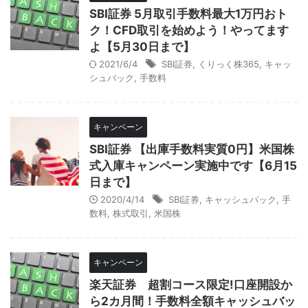
SBI証券 5月取引手数料最大1万円おト
ク！CFD取引を始めよう！やってます
よ【5月30日まで】
2021/6/4
SBI証券
,
くりっく株365
,
キャッ
シュバック
,
手数料
キャンペーン
SBI証券 【出庫手数料実質0円】米国株
式入庫キャンペーン実施中です【6月15
日まで】
2020/4/14
SBI証券
,
キャッシュバック
,
手
数料
,
株式取引
,
米国株
キャンペーン
楽天証券 超割コース限定!口座開設か
ら2カ月間！手数料全額キャッシュバッ