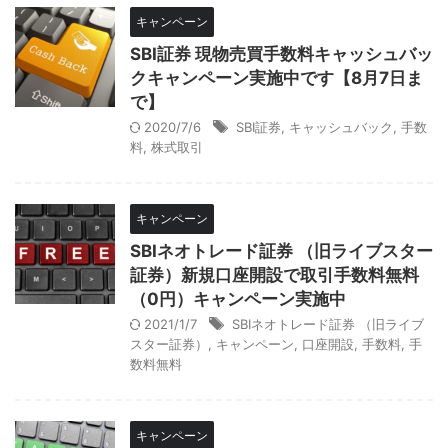
キャンペーン
SBI証券 現物売買手数料キャッシュバッ
クキャンペーン実施中です【8月7日ま
で】
2020/7/6
SBI証券
,
キャッシュバック
,
手数
料
,
株式取引
キャンペーン
SBIネオトレード証券 （旧ライブスター
証券）新規口座開設で取引手数料無料
（0円）キャンペーン実施中
2021/1/7
SBIネオトレード証券 （旧ライブ
スター証券）
,
キャンペーン
,
口座開設
,
手数料
,
手
数料無料
キャンペーン